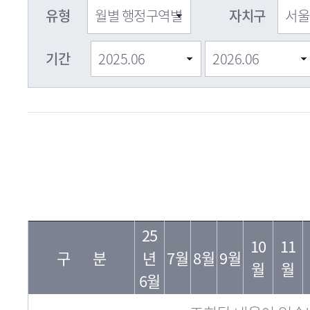
유형
자치구
기간
자
필
년
치
25
지
10
11
월
구
구 분
년
7월
8월
9월
수
월
월
명
6월
조회된